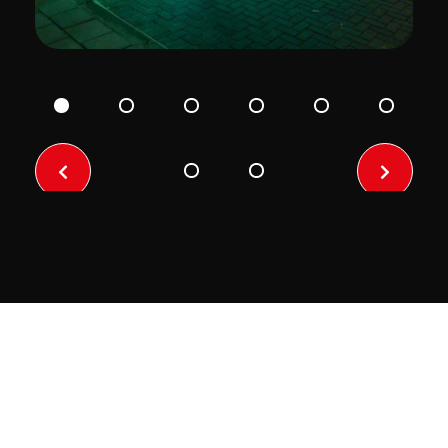
Previo
Next
us